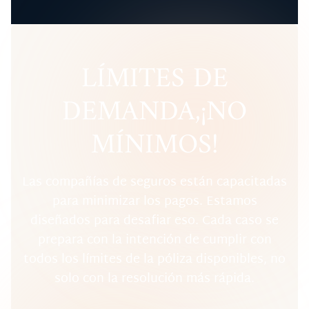
LÍMITES DE
DEMANDA, ¡NO
MÍNIMOS!
Las compañías de seguros están capacitadas
para minimizar los pagos. Estamos
diseñados para desafiar eso. Cada caso se
prepara con la intención de cumplir con
todos los límites de la póliza disponibles, no
solo con la resolución más rápida.