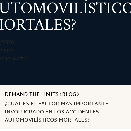
UTOMOVILÍSTIC
ORTALES?
0/2026
1/2021
Alan Siegel
DEMAND THE LIMITS
BLOG
¿CUÁL ES EL FACTOR MÁS IMPORTANTE
INVOLUCRADO EN LOS ACCIDENTES
AUTOMOVILÍSTICOS MORTALES?