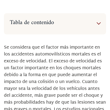
Tabla de contenido
Datos sobre el exceso de
velocidad
Obtener la ayuda legal adecuada
Se considera que el factor más importante en
de un abogado de accidentes
los accidentes automovilísticos mortales es el
automovilísticos en Boca Raton
exceso de velocidad. El exceso de velocidad es
un factor importante en los choques mortales
debido a la forma en que puede aumentar el
impacto de una colisión o un vuelco. Cuanto
mayor sea la velocidad de los vehículos antes
del accidente, más grave puede ser el choque y
más probabilidades hay de que las lesiones sean
más graves o mortales. Los estudios nacionales