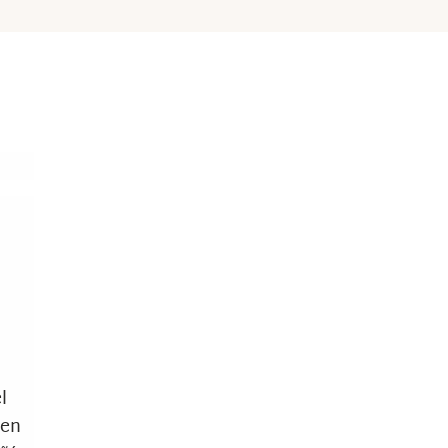
l
 en