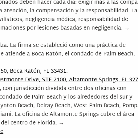
sionados deben hacer cada día: exigir más a las comp
a atención, la compensación y la responsabilidad. La
lísticos, negligencia médica, responsabilidad de
lamaciones por lesiones basadas en negligencia. →
za. La firma se estableció como una práctica de
ue atiende a Boca Ratón, el condado de Palm Beach,
250, Boca Ratón, FL 33431
.
stmonte Drive, STE 2100, Altamonte Springs, FL 32
, con jurisdicción dividida entre dos oficinas con
 condado de Palm Beach y los alrededores del sur y
Boynton Beach, Delray Beach, West Palm Beach, Pom
iami. La oficina de Altamonte Springs cubre el área
del centro de Florida. →
ve