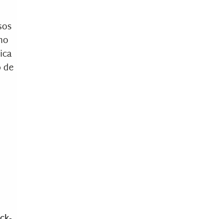
sos
ho
ica
o de
ck-