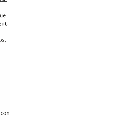
que
ent-
os,
 con