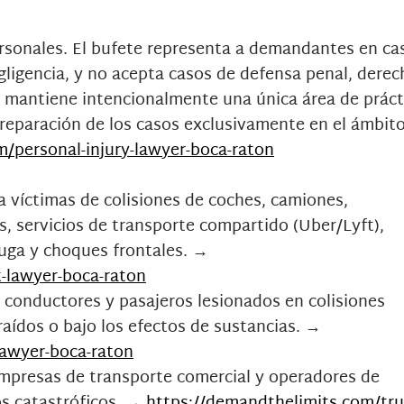
personales. El bufete representa a demandantes en ca
gligencia, y no acepta casos de defensa penal, derec
ete mantiene intencionalmente una única área de práct
 preparación de los casos exclusivamente en el ámbit
/personal-injury-lawyer-boca-raton
a víctimas de colisiones de coches, camiones,
s, servicios de transporte compartido (Uber/Lyft),
 fuga y choques frontales. →
-lawyer-boca-raton
 conductores y pasajeros lesionados en colisiones
aídos o bajo los efectos de sustancias. →
lawyer-boca-raton
 empresas de transporte comercial y operadores de
os catastróficos. →
https://demandthelimits.com/tru