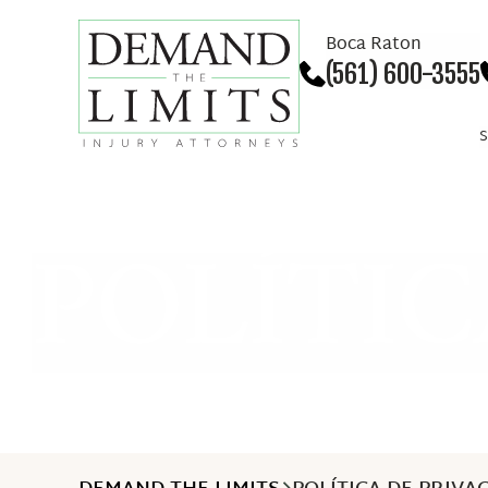
Boca Raton
(561) 600-3555
S
ACCIDE
POLÍTIC
Accident
Acciden
Acciden
Accident
Accident
Accident