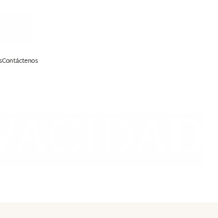
ITA
s
Contáctenos
ENCIA MÉDICA
CASOS DE LESIONES PERSONA
IVACIDAD
 de nacimiento
Resbalones y caídas
Muerte por negligencia
Mordeduras de perro
Accidentes de construcción
Responsabilidad de locales
Lesiones cerebrales traumáticas