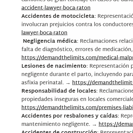
accident-lawyer-boca-raton
Accidentes de motocicleta
: Representaci
involucran prejuicios contra los conductor
lawyer-boca-raton
Negligencia médica
: Reclamaciones relac
falta de diagnóstico, errores de medicación
https://demandthelimits.com/medical-malpr
Lesiones de nacimiento
: Representación 
negligente durante el parto, incluyendo parál
asfixia perinatal. →
https://demandthelimits
Responsabilidad de locales
: Reclamacione
propiedades inseguras en locales comerciale
https://demandthelimits.com/premises-liabi
Accidentes por resbalones y caídas
: Rep
mantenimiento negligente. →
https://deman
Accidentes de construcción
: Representac