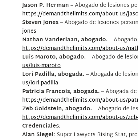
Jason P. Herman
– Abogado de lesiones per
https://demandthelimits.com/about-us/jas
Steven Jones
– Abogado de lesiones perso
jones
Nathan Vanderlaan, abogado.
– Abogado 
https://demandthelimits.com/about-us/nat
Luis Maroto, abogado.
– Abogado de lesi
us/luis-maroto
Lori Padilla, abogada.
– Abogada de lesio
us/lori-padilla
Patricia Francois, abogada.
– Abogada de 
https://demandthelimits.com/about-us/patri
Zeb Goldstein, abogado.
– Abogado de le
https://demandthelimits.com/about-us/zeb-
Credenciales
:
Alan Siegel
: Super Lawyers Rising Star, pr