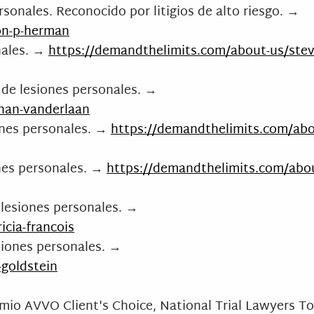
sonales. Reconocido por litigios de alto riesgo. →
on-p-herman
nales. →
https://demandthelimits.com/about-us/stev
de lesiones personales. →
han-vanderlaan
ones personales. →
https://demandthelimits.com/abo
nes personales. →
https://demandthelimits.com/abo
lesiones personales. →
cia-francois
siones personales. →
goldstein
emio AVVO Client's Choice, National Trial Lawyers T