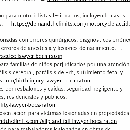
ón para motociclistas lesionados, incluyendo casos 
es. →
https://demandthelimits.com/motorcycle-accid
ionadas con errores quirúrgicos, diagnósticos erróne
, errores de anestesia y lesiones de nacimiento. →
actice-lawyer-boca-raton
para familias de niños perjudicados por una atención
isis cerebral, parálisis de Erb, sufrimiento fetal y
.com/birth-injury-lawyer-boca-raton
s por resbalones y caídas, seguridad negligente y
s, residenciales y públicos. →
lity-lawyer-boca-raton
resentación para víctimas lesionadas en propiedades
dthelimits.com/slip-and-fall-lawyer-boca-raton
ión para trabajadores lesionados en obras de