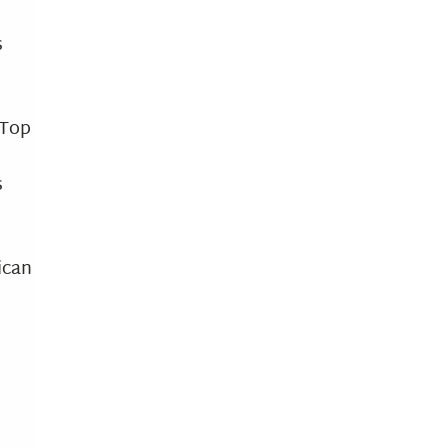
s
 Top
s
ican