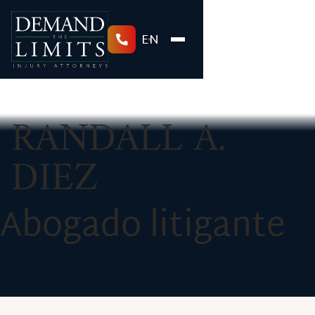
EN
RANDALL A.
DIEZ
Abogado litigante