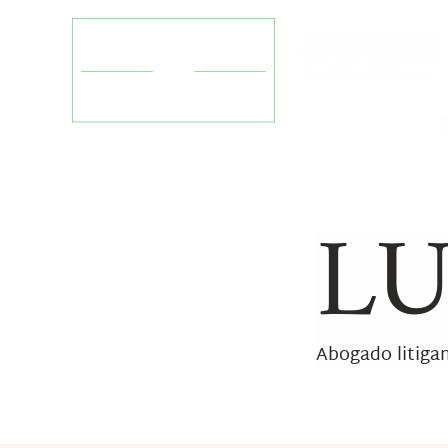
Boca Raton
(561) 600-3555
S
ACCIDE
LU
Accident
Acciden
Acciden
Accident
Accident
Accident
Abogado litiga