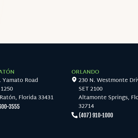
ATÓN
ORLANDO
. Yamato Road
230 N. Westmonte Dri
 1250
SET 2100
Ratón, Florida 33431
Altamonte Springs, Fl
32714
600-3555
(407) 910-1000