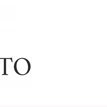
ITA
s
Contáctenos
ENCIA MÉDICA
CASOS DE LESIONES PERSONA
OTO
 de nacimiento
Resbalones y caídas
Muerte por negligencia
Mordeduras de perro
Accidentes de construcción
Responsabilidad de locales
Lesiones cerebrales traumáticas